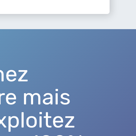
mez
re mais
xploitez