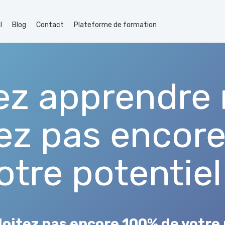
l
Blog
Contact
Plateforme de formation
ez apprendre 
tez pas encor
otre potentiel
loitez pas encore 100% de votre 