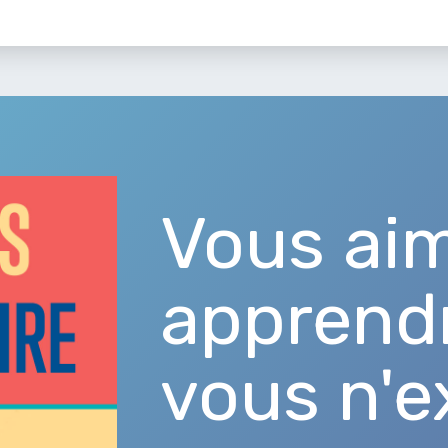
Vous ai
apprend
vous n'e